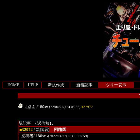
HOME
HELP
新規作成
新着記事
ツリー表示
回路図
/180sx
(22/04/22(Fri) 05:55)
#32972
親記事 / 返信無し
■32972
/ 親階層)
回路図
□投稿者/ 180sx
-(2022/04/22(Fri) 05:55:59)