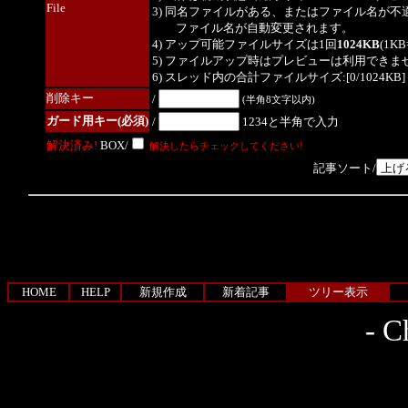
File
3) 同名ファイルがある、またはファイル名が不
ファイル名が自動変更されます。
4) アップ可能ファイルサイズは1回
1024KB
(1K
5) ファイルアップ時はプレビューは利用できま
6) スレッド内の合計ファイルサイズ:[0/1024KB]
削除キー
/
(半角8文字以内)
ガード用キー(必須)
/
1234と半角で入力
解決済み!
BOX/
解決したらチェックしてください!
記事ソート/
HOME
HELP
新規作成
新着記事
ツリー表示
-
Ch