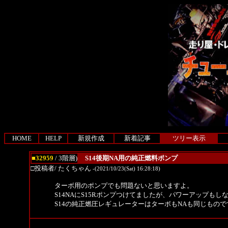
HOME
HELP
新規作成
新着記事
ツリー表示
■32959
/ 3階層)
S14後期NA用の純正燃料ポンプ
□投稿者/ たくちゃん
-(2021/10/23(Sat) 16:28:18)
ターボ用のポンプでも問題ないと思いますよ。
S14NAにS15Rポンプつけてましたが、パワーアップも
S14の純正燃圧レギュレーターはターボもNAも同じもので