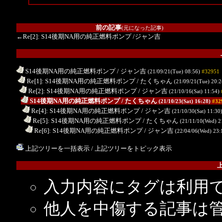
前の記事
(元になった記事)
←Re[2]: S14後期NA用の純正燃料ポンプ
/ジャン吉
S14後期NA用の純正燃料ポンプ
/ ジャン吉
(21/09/21(Tue) 08:56)
#32951
.
Re[1]: S14後期NA用の純正燃料ポンプ
/ たくちゃん
(21/09/21(Tue) 20:
..
Re[2]: S14後期NA用の純正燃料ポンプ
/ ジャン吉
(21/10/16(Sat) 11:54)
...
S14後期NA用の純正燃料ポンプ
/ たくちゃん
(21/10/23(Sat) 16:28)
#32
....
Re[4]: S14後期NA用の純正燃料ポンプ
/ ジャン吉
(21/10/30(Sat) 11:30
.....
Re[5]: S14後期NA用の純正燃料ポンプ
/ たくちゃん
(21/11/10(Wed) 2
......
Re[6]: S14後期NA用の純正燃料ポンプ
/ ジャン吉
(22/04/06(Wed) 23:
上記ツリーを一括表示
/
上記ツリーをトピック表示
入力内容にタグは利用
他人を中傷する記事は