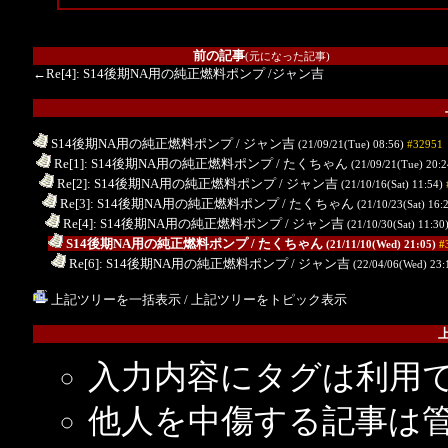
前の記事
(元になった記事)
←Re[4]: S14後期NA用の純正燃料ポンプ
/ジャン吉
S14後期NA用の純正燃料ポンプ
/ ジャン吉
(21/09/21(Tue) 08:56)
#32951
.
Re[1]: S14後期NA用の純正燃料ポンプ
/ たくちゃん
(21/09/21(Tue) 20:
..
Re[2]: S14後期NA用の純正燃料ポンプ
/ ジャン吉
(21/10/16(Sat) 11:54)
...
Re[3]: S14後期NA用の純正燃料ポンプ
/ たくちゃん
(21/10/23(Sat) 16:
....
Re[4]: S14後期NA用の純正燃料ポンプ
/ ジャン吉
(21/10/30(Sat) 11:30
.....
S14後期NA用の純正燃料ポンプ
/ たくちゃん
(21/11/10(Wed) 21:05)
#
......
Re[6]: S14後期NA用の純正燃料ポンプ
/ ジャン吉
(22/04/06(Wed) 23:
上記ツリーを一括表示
/
上記ツリーをトピック表示
入力内容にタグは利用
他人を中傷する記事は