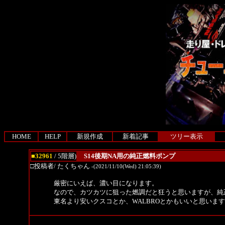
HOME
HELP
新規作成
新着記事
ツリー表示
■32961
/ 5階層)
S14後期NA用の純正燃料ポンプ
□投稿者/ たくちゃん
-(2021/11/10(Wed) 21:05:39)
厳密にいえば、濃い目になります。
なので、カツカツに狙った燃調だと狂うと思いますが、純
東名より安いクスコとか、WALBROとかもいいと思いま