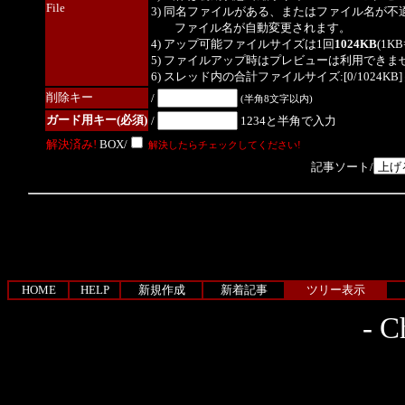
File
3) 同名ファイルがある、またはファイル名が不
ファイル名が自動変更されます。
4) アップ可能ファイルサイズは1回
1024KB
(1K
5) ファイルアップ時はプレビューは利用できま
6) スレッド内の合計ファイルサイズ:[0/1024KB]
削除キー
/
(半角8文字以内)
ガード用キー(必須)
/
1234と半角で入力
解決済み!
BOX/
解決したらチェックしてください!
記事ソート/
HOME
HELP
新規作成
新着記事
ツリー表示
-
Ch