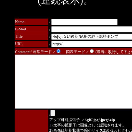
(連続表示)。
Name
/
E-Mail
/
Title
/
URL
/
Comment/ 通常モード->
図表モード->
(適当に改行して下さい
/
アップ可能拡張子=> /
.gif
/
.jpg
/
.jpeg
/
.zip
1) 太字の拡張子は画像として認識されます。
2) 画像は初期状態で縮小サイズ250×250ピク