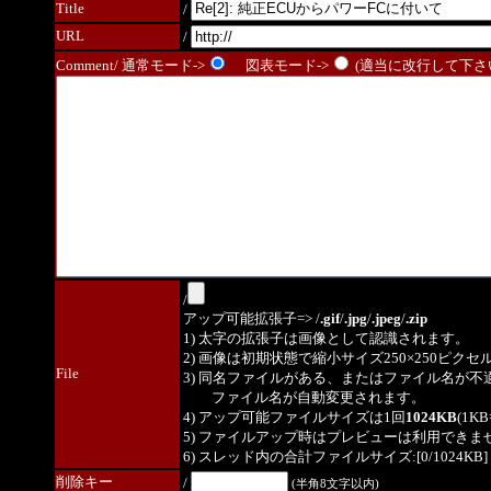
Title
/
URL
/
Comment/ 通常モード->
図表モード->
(適当に改行して下さい
/
アップ可能拡張子=> /
.gif
/
.jpg
/
.jpeg
/
.zip
1) 太字の拡張子は画像として認識されます。
2) 画像は初期状態で縮小サイズ250×250ピク
File
3) 同名ファイルがある、またはファイル名が不
ファイル名が自動変更されます。
4) アップ可能ファイルサイズは1回
1024KB
(1K
5) ファイルアップ時はプレビューは利用できま
6) スレッド内の合計ファイルサイズ:[0/1024KB]
削除キー
/
(半角8文字以内)