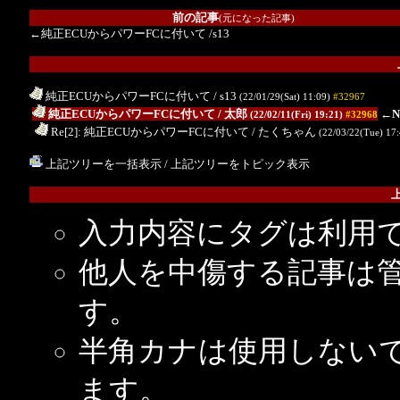
前の記事
(元になった記事)
←純正ECUからパワーFCに付いて
/s13
純正ECUからパワーFCに付いて
/ s13
(22/01/29(Sat) 11:09)
#32967
.
純正ECUからパワーFCに付いて
/ 太郎
←N
(22/02/11(Fri) 19:21)
#32968
..
Re[2]: 純正ECUからパワーFCに付いて
/ たくちゃん
(22/03/22(Tue) 17
上記ツリーを一括表示
/
上記ツリーをトピック表示
入力内容にタグは利用
他人を中傷する記事は
す。
半角カナは使用しない
ます。