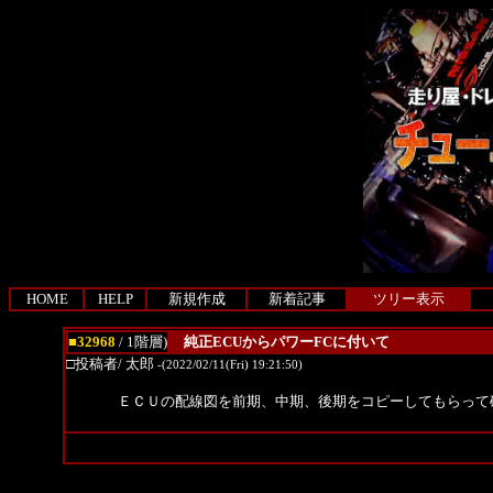
HOME
HELP
新規作成
新着記事
ツリー表示
■32968
/ 1階層)
純正ECUからパワーFCに付いて
□投稿者/ 太郎
-(2022/02/11(Fri) 19:21:50)
ＥＣＵの配線図を前期、中期、後期をコピーしてもらって