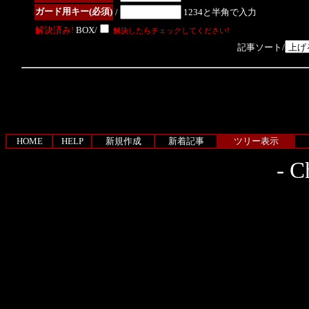
ガード用キー(必須)
/
1234と半角で入力
解決済み!
BOX/
解決したらチェックしてください!
記事ソート/
HOME
HELP
新規作成
新着記事
ツリー表示
-
Ch