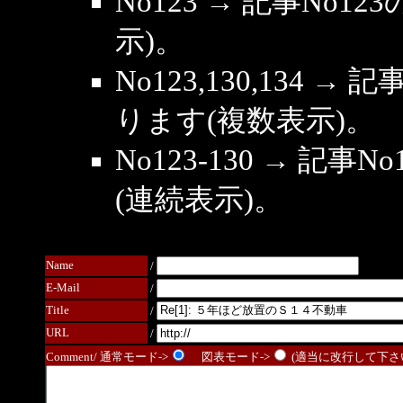
No123 → 記事No
示)。
No123,130,134 →
ります(複数表示)。
No123-130 → 記
(連続表示)。
Name
/
E-Mail
/
Title
/
URL
/
Comment/ 通常モード->
図表モード->
(適当に改行して下さい