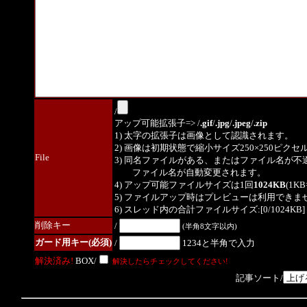
/
アップ可能拡張子=> /
.gif
/
.jpg
/
.jpeg
/
.zip
1) 太字の拡張子は画像として認識されます。
2) 画像は初期状態で縮小サイズ250×250ピク
File
3) 同名ファイルがある、またはファイル名が不
ファイル名が自動変更されます。
4) アップ可能ファイルサイズは1回
1024KB
(1K
5) ファイルアップ時はプレビューは利用できま
6) スレッド内の合計ファイルサイズ:[0/1024KB]
削除キー
/
(半角8文字以内)
ガード用キー(必須)
/
1234と半角で入力
解決済み!
BOX/
解決したらチェックしてください!
記事ソート/