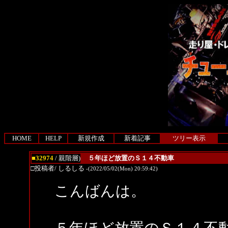
HOME
HELP
新規作成
新着記事
ツリー表示
■32974
/ 親階層)
５年ほど放置のＳ１４不動車
□投稿者/ しるしる
-(2022/05/02(Mon) 20:59:42)
こんばんは。
５年ほど放置のＳ１４不