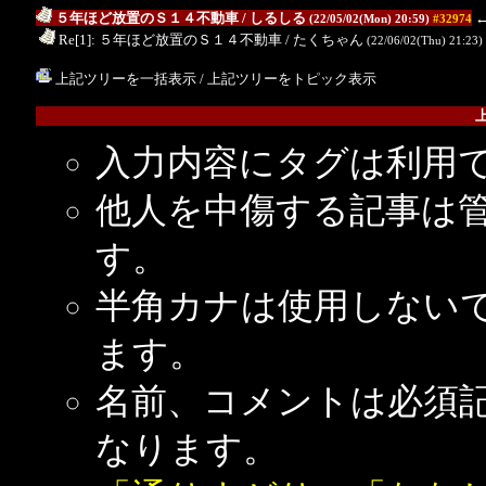
５年ほど放置のＳ１４不動車
/ しるしる
←
(22/05/02(Mon) 20:59)
#32974
.
Re[1]: ５年ほど放置のＳ１４不動車
/ たくちゃん
(22/06/02(Thu) 21:23)
上記ツリーを一括表示
/
上記ツリーをトピック表示
入力内容にタグは利用
他人を中傷する記事は
す。
半角カナは使用しない
ます。
名前、コメントは必須
なります。