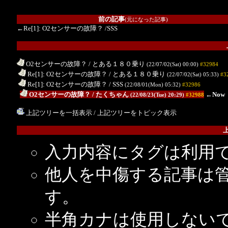
前の記事
(元になった記事)
←Re[1]: O2センサーの故障？
/SSS
O2センサーの故障？
/ とある１８０乗り
(22/07/02(Sat) 00:00)
#32984
.
Re[1]: O2センサーの故障？
/ とある１８０乗り
(22/07/02(Sat) 05:33)
#3
.
Re[1]: O2センサーの故障？
/ SSS
(22/08/01(Mon) 05:32)
#32986
..
O2センサーの故障？
/ たくちゃん
←Now
(22/08/23(Tue) 20:29)
#32988
上記ツリーを一括表示
/
上記ツリーをトピック表示
入力内容にタグは利用
他人を中傷する記事は
す。
半角カナは使用しない