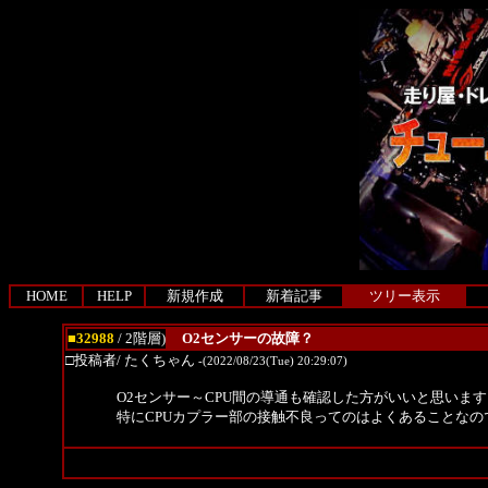
HOME
HELP
新規作成
新着記事
ツリー表示
■32988
/ 2階層)
O2センサーの故障？
□投稿者/ たくちゃん
-(2022/08/23(Tue) 20:29:07)
O2センサー～CPU間の導通も確認した方がいいと思います
特にCPUカプラー部の接触不良ってのはよくあることな