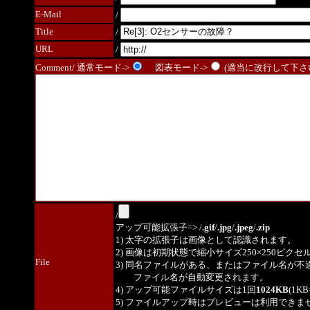
E-Mail
/
Title
/
URL
/
Comment/ 通常モード->
図表モード->
(適当に改行して下さい
/
アップ可能拡張子=> /
.gif
/
.jpg
/
.jpeg
/
.zip
1) 太字の拡張子は画像として認識されます。
2) 画像は初期状態で縮小サイズ250×250ピク
File
3) 同名ファイルがある、またはファイル名が不
ファイル名が自動変更されます。
4) アップ可能ファイルサイズは1回
1024KB
(1K
5) ファイルアップ時はプレビューは利用できま