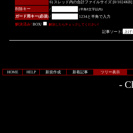
6) スレッド内の合計ファイルサイズ:[0/1024KB]
削除キー
/
(半角8文字以内)
ガード用キー(必須)
/
1234と半角で入力
解決済み!
BOX/
解決したらチェックしてください!
記事ソート/
HOME
HELP
新規作成
新着記事
ツリー表示
-
Ch