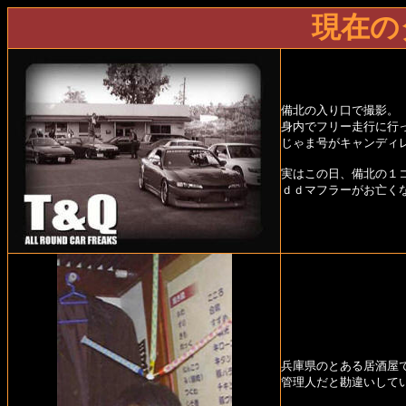
現在の
備北の入り口で撮影。
身内でフリー走行に行
じゃま号がキャンディ
実はこの日、備北の１
ｄｄマフラーがお亡く
兵庫県のとある居酒屋
管理人だと勘違いして