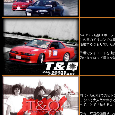
AAJM2（名阪スポー
この日のドリコンでは惜
優勝するつもりでいた
予選でタイロッドを曲
強化タイロッド購入を
同じくAAJM2でのヒト
こういう大人数の集ま
ってことで「覚えるよ
でも、本当の面白さは