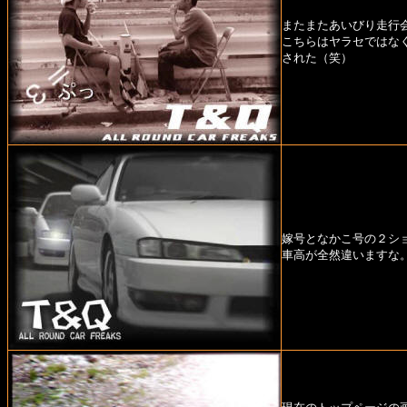
またまたあいびり走行
こちらはヤラセではな
された（笑）
嫁号となかこ号の２シ
車高が全然違いますな