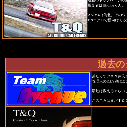
現在のトップページの
撮影者はHiromuくん。
AAJM4（備北）での
BNエアロで横向けて
過去の
某たろすけ＆Ｎ井
管理人のD.I.Y魂は
活動は数えるぐらい
このころはまだＴ＆