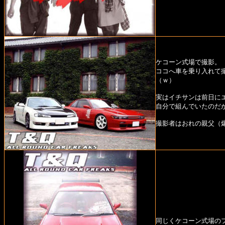
ケコーン式場で撮影。
ココへ車を乗り入れて
（ｗ）
実はイチサンは前日に
自分で組んでいたのだ
撮影者はおれの親父（
同じくケコーン式場の