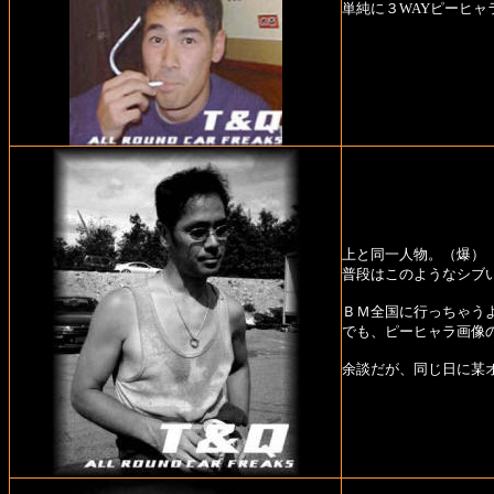
単純に３WAYピーヒャ
上と同一人物。（爆）
普段はこのようなシブ
ＢＭ全国に行っちゃう
でも、ピーヒャラ画像
余談だが、同じ日に某