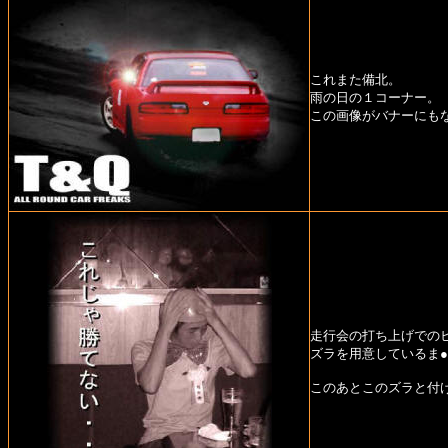
これまた備北。
雨の日の１コーナー。
この画像がバナーにも
走行会の打ち上げでの
ズラを用意しているま
このあとこのズラと付