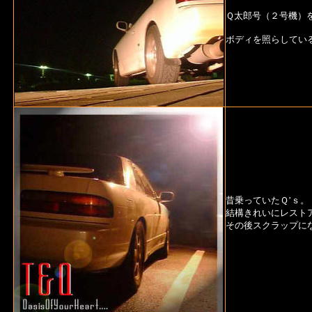
Ｑ太郎号（２号機）
ボディを照らしてい
昔乗っていたＱ’ｓ。
結構きれいにレスト
その後スクラップに