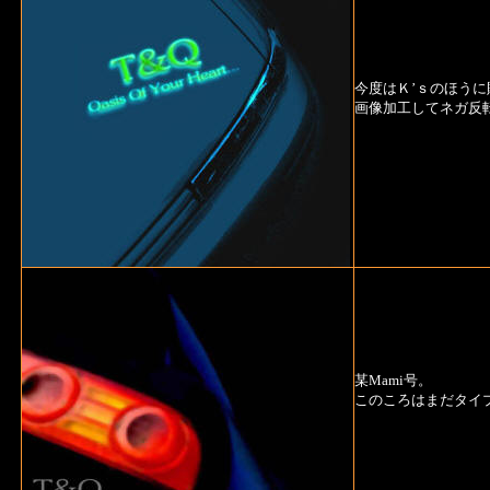
今度はＫ’ｓのほうに
画像加工してネガ反
某Mami号。
このころはまだタイ