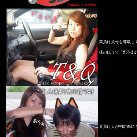
某負け犬号を奪取し
後のほうで「窓をあ
某負け犬が初対面に