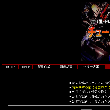
HOME
HELP
新規作成
新着記事
ツリー表示
■ 新規投稿からどんどん投
■
質問をする前に過去ログ
■ 仲良く楽しく情報交換を
■ 24時間以内に作成された
■ 24時間以内に更新された