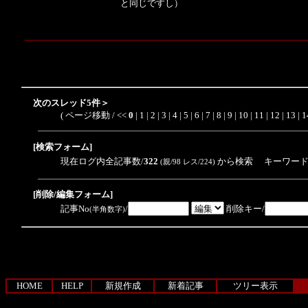
と同じですし）
次のスレッド5件＞
( ページ移動 / <<
0
|
1
|
2
|
3
|
4
|
5
|
6
|
7
|
8
|
9
|
10
|
11
|
12
|
13
|
1
[検索フォーム]
現在ログ内全記事数/
322
から検索 キーワード
(親/98 レス/224)
[削除/編集フォーム]
記事No
/
削除キー/
(半角数字)
HOME
HELP
新規作成
新着記事
ツリー表示