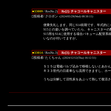
■33009
/ ResNo.2)
Re[2]: チャコールキャニスター
□投稿者/ クロボン
-(2024/05/29(Wed) 08:50:11)
便乗失礼します。同じS14前期です、年式的に
S15との違いを調べていたら、キャニスターの配
S15用をS14に使用する場合バキューム配管系
いなのが付いてますが。
■33014
/ ResNo.3)
Re[3]: チャコールキャニスター
□投稿者/ たくちゃん
-(2024/12/12(Thu) 16:12:51)
Ｓ１５は電磁バルブ込みで移植しないとあかん
Ｒ３３世代の日産車なら流用できますし、ホー
うちは分解して活性炭をあぶって熱して復活さ