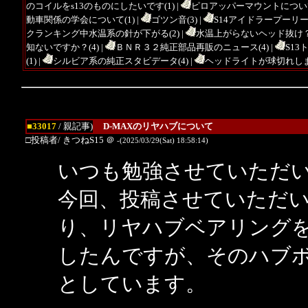
のコイルをs13のものにしたいです(1)
|
ピロアッパーマウントについて
動車関係の学会について(1)
|
ゴツン音(3)
|
S14アイドラープーリー(
クランキング中水温系の針が下がる(2)
|
水温上がらないヘッド抜け？(
知ないですか？(4)
|
ＢＮＲ３２純正部品再販のニュース(4)
|
S13
(1)
|
シルビア系の純正スタビデータ(4)
|
ヘッドライトが球切れしま
■33017
/ 親記事)
D-MAXのリヤハブについて
□投稿者/ きつねS15
＠
-(2025/03/29(Sat) 18:58:14)
いつも勉強させていただ
今回、投稿させていただ
り、リヤハブベアリングを
したんですが、そのハブ
としています。