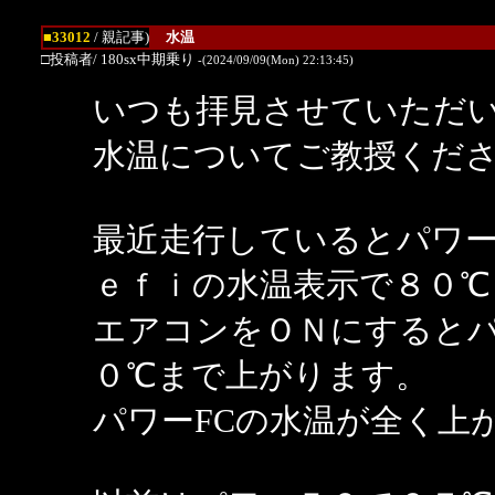
■33012
/ 親記事)
水温
□投稿者/ 180sx中期乗り
-(2024/09/09(Mon) 22:13:45)
いつも拝見させていただ
水温についてご教授くだ
最近走行しているとパワー
ｅｆｉの水温表示で８０℃
エアコンをＯＮにすると
０℃まで上がります。
パワーFCの水温が全く上