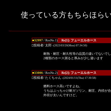
使っている方もちらほら
■32997
/ ResNo.1)
Re[1]: フューエルホース
□投稿者/ 太郎
-(2023/03/20(Mon) 07:34:50)
耐熱・耐圧・耐久性等の品質の違いでないでし
2種類のホース測ると厚みが少し違います
■33006
/ ResNo.2)
Re[2]: フューエルホース
□投稿者/ たくちゃん
-(2024/01/11(Thu) 17:30:58)
燃料ホース高いですよね。
うちはぶっちゃけ耐ガソリン、耐圧、内径が合
外径が太いんですけど。