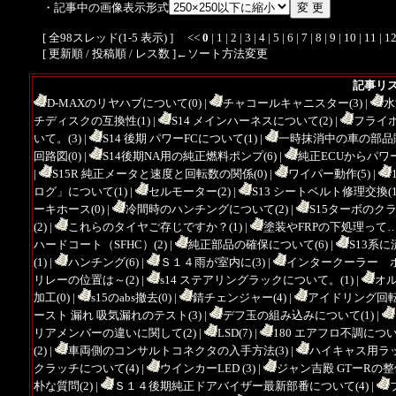
・記事中の画像表示形式
[ 全98スレッド(1-5 表示) ] <<
0
|
1
|
2
|
3
|
4
|
5
|
6
|
7
|
8
|
9
|
10
|
11
|
1
[ 更新順 /
投稿順
/
レス数
]←ソート方法変更
記事リ
D-MAXのリヤハブについて(0)
|
チャコールキャニスター(3)
|
水
チディスクの互換性(1)
|
S14 メインハーネスについて(2)
|
フライホ
いて。(3)
|
S14 後期 パワーFCについて(1)
|
一時抹消中の車の部品購
回路図(0)
|
S14後期NA用の純正燃料ポンプ(6)
|
純正ECUからパワー
|
S15R 純正メータと速度と回転数の関係(0)
|
ワイパー動作(5)
|
ログ」について(1)
|
セルモーター(2)
|
S13 シートベルト修理交換(1
ーキホース(0)
|
冷間時のハンチングについて(2)
|
S15ターボのク
(2)
|
これらのタイヤご存じですか？(1)
|
塗装やFRPの下処理って…(
ハードコート（SFHC）(2)
|
純正部品の確保について(6)
|
S13系
(1)
|
ハンチング(6)
|
Ｓ１４雨が室内に(3)
|
インタークーラー ホ
リレーの位置は～(2)
|
s14 ステアリングラックについて。(1)
|
オル
加工(0)
|
s15のabs撤去(0)
|
錆チェンジャー(4)
|
アイドリング回転数
ースト 漏れ 吸気漏れのテスト(3)
|
デフ玉の組み込みについて(1)
|
リアメンバーの違いに関して(2)
|
LSD(7)
|
180 エアフロ不調について
(2)
|
車両側のコンサルトコネクタの入手方法(3)
|
ハイキャス用ラッ
クラッチについて(4)
|
ウインカーLED (3)
|
ジャン吉殿 GTーRの整備
朴な質問(2)
|
Ｓ１４後期純正ドアバイザー最新部番について(4)
|