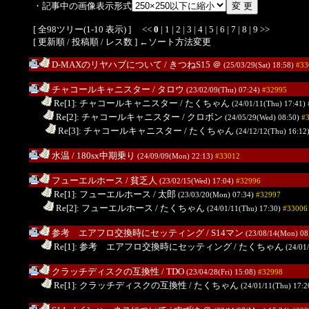
・記事中の画像表示形式
[ 全98ツリー(1-10 表示) ] <<
0
|
1
|
2
|
3
|
4
|
5
|
6
|
7
|
8
|
9
>>
[ 更新順 /
投稿順
/
レス数
] ←ソート方法変更
D-MAXのリヤハブについて
/ きつねS15
＠
(25/03/29(Sat) 18:58)
#33
チャコールキャニスター
/ タロウ
(23/02/09(Thu) 07:24)
#32995
.
Re[1]: チャコールキャニスター
/ たくちゃん
(24/01/11(Thu) 17:41)
..
Re[2]: チャコールキャニスター
/ クロボン
(24/05/29(Wed) 08:50)
#
...
Re[3]: チャコールキャニスター
/ たくちゃん
(24/12/12(Thu) 16:12
水温
/ 180sx中期乗り
(24/09/09(Mon) 22:13)
#33012
フューエルホース
/ 貧乏人
(23/02/15(Wed) 17:04)
#32996
.
Re[1]: フューエルホース
/ 太郎
(23/03/20(Mon) 07:34)
#32997
..
Re[2]: フューエルホース
/ たくちゃん
(24/01/11(Thu) 17:30)
#33006
参考 エアフロ交換時にセッティング
/ S14マン
(23/08/14(Mon) 08
.
Re[1]: 参考 エアフロ交換時にセッティング
/ たくちゃん
(24/01
クラッチディスクの互換性
/ TDO
(23/04/28(Fri) 15:08)
#32998
.
Re[1]: クラッチディスクの互換性
/ たくちゃん
(24/01/11(Thu) 17: