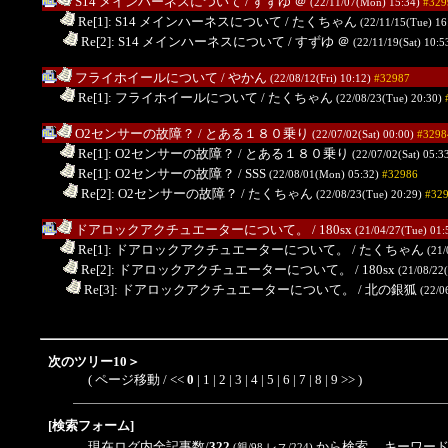
S14 メインハーネスについて
/ すずゆ
＠
(22/11/07(Mon) 15:34)
#329
.
Re[1]: S14 メインハーネスについて
/ たくちゃん
(22/11/15(Tue) 16
..
Re[2]: S14 メインハーネスについて
/ すずゆ
＠
(22/11/19(Sat) 10:5
フライホイールについて
/ やかん
(22/08/12(Fri) 10:12)
#32987
.
Re[1]: フライホイールについて
/ たくちゃん
(22/08/23(Tue) 20:30)
O2センサーの故障？
/ とある１８０乗り
(22/07/02(Sat) 00:00)
#3298
.
Re[1]: O2センサーの故障？
/ とある１８０乗り
(22/07/02(Sat) 05:3
.
Re[1]: O2センサーの故障？
/ SSS
(22/08/01(Mon) 05:32)
#32986
..
Re[2]: O2センサーの故障？
/ たくちゃん
(22/08/23(Tue) 20:29)
#32
ドアロックアクチュエーターについて。
/ 180sx
(21/04/27(Tue) 01:
.
Re[1]: ドアロックアクチュエーターについて。
/ たくちゃん
(21/
..
Re[2]: ドアロックアクチュエーターについて。
/ 180sx
(21/08/22
...
Re[3]: ドアロックアクチュエーターについて。
/ 北の銀狐
(22/0
次のツリー10＞
( ページ移動 / <<
0
|
1
|
2
|
3
|
4
|
5
|
6
|
7
|
8
|
9
>>
)
[検索フォーム]
現在ログ内全記事数/
322
から検索 キーワード
(親/98 レス/224)