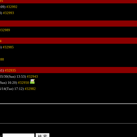
91
:09)
#32992
3)
#32993
#32989
4
3)
#32985
988
51)
#32935
05/30(Sun) 13:53)
#32943
(Sun) 16:20)
#32950
6/14(Tue) 17:12)
#32982
/