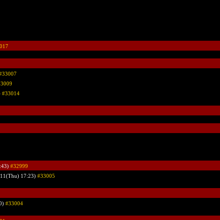
017
#33007
33009
)
#33014
:43)
#32999
/11(Thu) 17:23)
#33005
20)
#33004